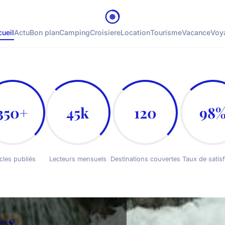
ueil
Actu
Bon plan
Camping
Croisiere
Location
Tourisme
Vacance
Voy
350+
45k
120
98
icles publiés
Lecteurs mensuels
Destinations couvertes
Taux de satisf
le 🍃