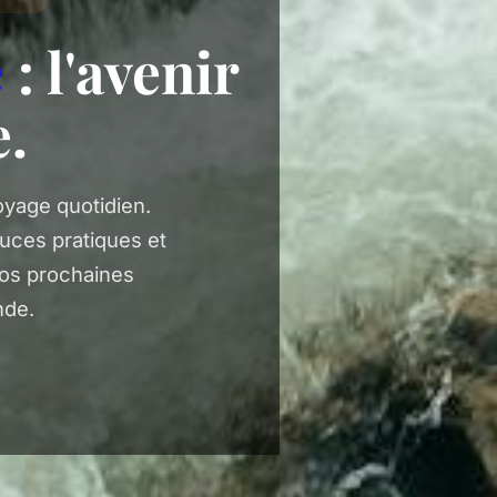
e
: l'avenir
e.
yage quotidien.
uces pratiques et
vos prochaines
nde.