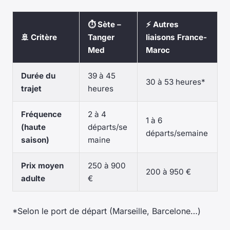
⏱️
Sète –
⚡
Autres
🚢
Critère
Tanger
liaisons France-
Med
Maroc
Durée du
39 à 45
30 à 53 heures*
trajet
heures
Fréquence
2 à 4
1 à 6
(haute
départs/se
départs/semaine
saison)
maine
Prix moyen
250 à 900
200 à 950 €
adulte
€
*Selon le port de départ (Marseille, Barcelone…)