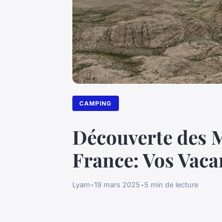
CAMPING
Découverte des M
France: Vos Vaca
Lyam
•
19 mars 2025
•
5 min de lecture