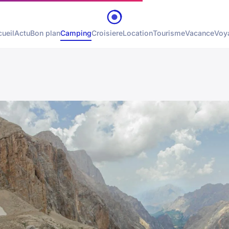
ueil
Actu
Bon plan
Camping
Croisiere
Location
Tourisme
Vacance
Voy