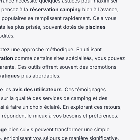
rance nécessite quelques astuces pour maximiser
, pensez à la
réservation camping
bien à l’avance,
s populaires se remplissent rapidement. Cela vous
nts les plus prisés, souvent dotés de
piscines
dités.
optez une approche méthodique. En utilisant
vation
comme certains sites spécialisés, vous pouvez
arente. Ces outils offrent souvent des promotions
uatiques
plus abordables.
re les
avis des utilisateurs
. Ces témoignages
 sur la qualité des services de camping et des
 à faire un choix éclairé. En explorant ces retours,
i répondent le mieux à vos besoins et préférences.
age
bien suivis peuvent transformer une simple
, enrichissant vos séjours de manière significative.