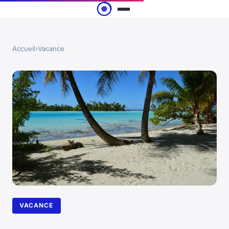
Accueil
›
Vacance
VACANCE